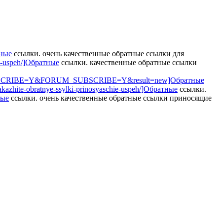
тные
ссылки. очень качественные обратные ссылки для
hie-uspeh/]Обратные
ссылки. качественные обратные ссылки
UBSCRIBE=Y&FORUM_SUBSCRIBE=Y&result=new]Обратные
-zakazhite-obratnye-ssylki-prinosyaschie-uspeh/]Обратные
ссылки.
ные
ссылки. очень качественные обратные ссылки приносящие