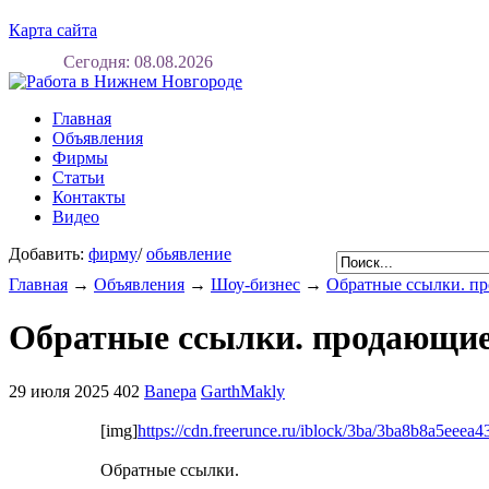
Карта сайта
Сегодня: 08.08.2026
Главная
Объявления
Фирмы
Статьи
Контакты
Видео
Добавить:
фирму
/
обьявление
Главная
→
Объявления
→
Шоу-бизнес
→
Обратные ссылки. п
Обратные ссылки. продающие
29 июля 2025
402
Banepa
GarthMakly
[img]
https://cdn.freerunce.ru/iblock/3ba/3ba8b8a5eee
Обратные ссылки.