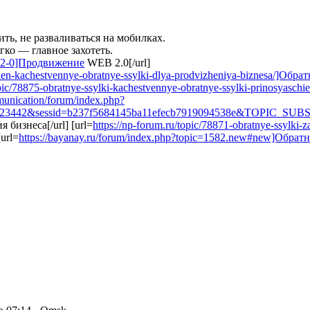
ть, не разваливаться на мобилках.
гко — главное захотеть.
eb-2-0]Продвижение
WEB 2.0[/url]
ochen-kachestvennye-obratnye-ssylki-dlya-prodvizheniya-biznesa/]Обра
opic/78875-obratnye-ssylki-kachestvennye-obratnye-ssylki-prinosyasc
munication/forum/index.php?
442&sessid=b237f5684145ba11efecb7919094538e&TOPIC_S
бизнеса[/url] [url=
https://np-forum.ru/topic/78871-obratnye-ssylki
url=
https://bayanay.ru/forum/index.php?topic=1582.new#new]Обрат