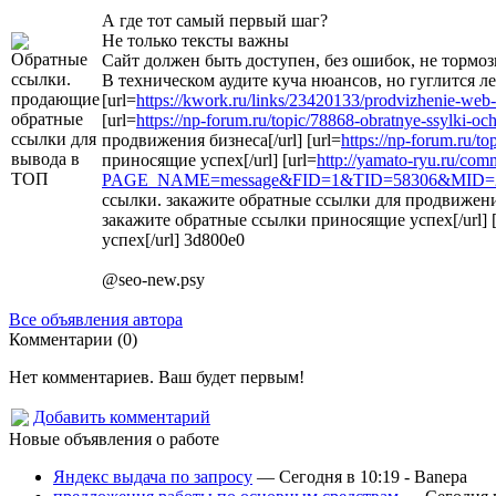
А где тот самый первый шаг?
Не только тексты важны
Сайт должен быть доступен, без ошибок, не тормози
В техническом аудите куча нюансов, но гуглится ле
[url=
https://kwork.ru/links/23420133/prodvizhenie-w
[url=
https://np-forum.ru/topic/78868-obratnye-ssylki-
продвижения бизнеса[/url] [url=
https://np-forum.ru/t
приносящие успех[/url] [url=
http://yamato-ryu.ru/com
PAGE_NAME=message&FID=1&TID=58306&MID=23
ссылки. закажите обратные ссылки для продвижения 
закажите обратные ссылки приносящие успех[/url] [
успех[/url] 3d800e0
@seo-new.psy
Все объявления автора
Комментарии (0)
Нет комментариев. Ваш будет первым!
Добавить комментарий
Новые объявления о работе
Яндекс выдача по запросу
— Сегодня в 10:19 -
Banepa