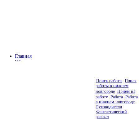
Главная
Объявления
Фирмы
Статьи
Контакты
Поиск работы
Поиск
Видео
работы в нижнем
новгороде
Приём на
работу
Работа
Работа
в нижнем новгороде
Руководители
Фантастический
рассказ