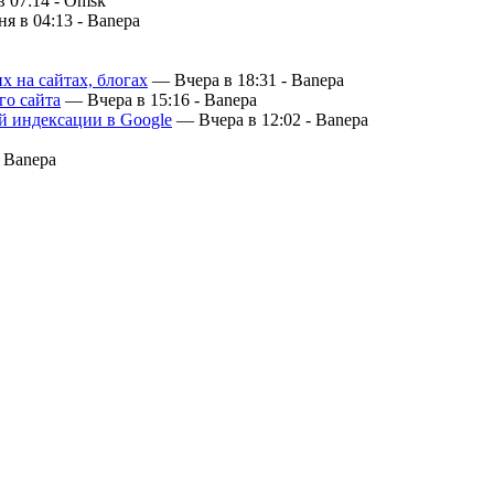
 07:14 -
Omsk
я в 04:13 -
Banepa
 на сайтах, блогах
— Вчера в 18:31 -
Banepa
го сайта
— Вчера в 15:16 -
Banepa
й индексации в Google
— Вчера в 12:02 -
Banepa
-
Banepa